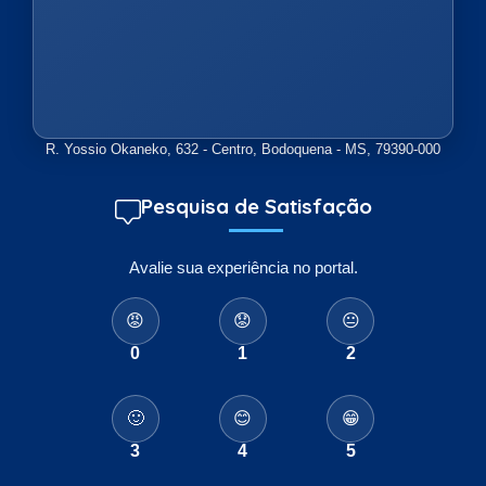
R. Yossio Okaneko, 632 - Centro, Bodoquena - MS, 79390-000
Pesquisa de Satisfação
Avalie sua experiência no portal.
😡
😟
😐
0
1
2
🙂
😊
😁
3
4
5