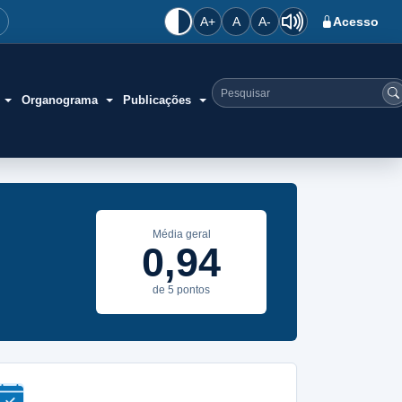
A+
A
A-
Acesso
Organograma
Publicações
Pesquisar no site
Média geral
0,94
de 5 pontos