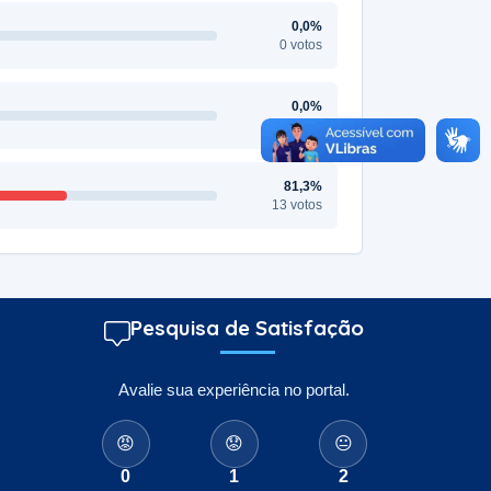
0,0%
0 votos
0,0%
0 votos
81,3%
13 votos
Pesquisa de Satisfação
Avalie sua experiência no portal.
😡
😟
😐
0
1
2