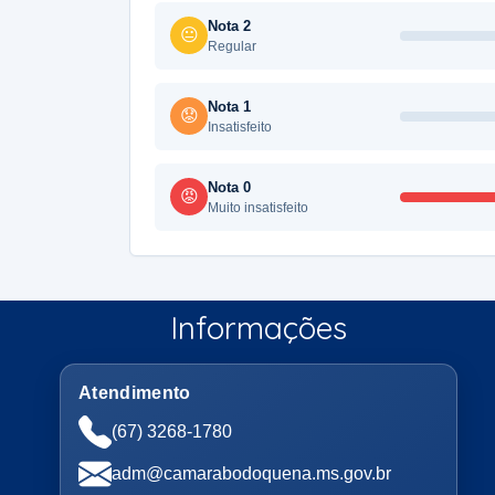
Nota 2
😐
Regular
Nota 1
😟
Insatisfeito
Nota 0
😡
Muito insatisfeito
Informações
Atendimento
(67) 3268-1780
adm@camarabodoquena.ms.gov.br