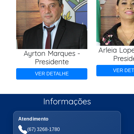
Arleia Lope
Ayrton Marques -
Presid
Presidente
VER DE
VER DETALHE
Informações
Atendimento
(67) 3268-1780