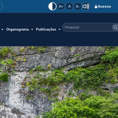
A+
A
A-
Acesso
Organograma
Publicações
Pesquisar no site