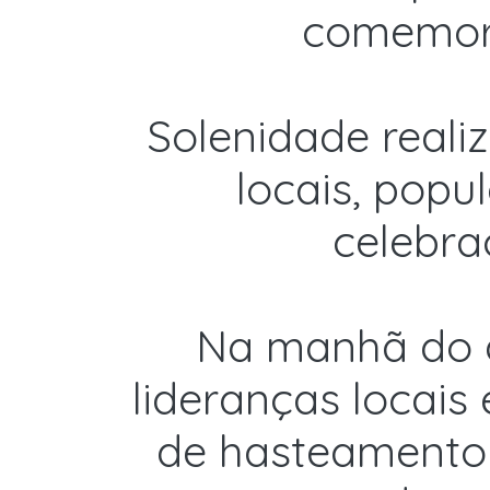
comemora
Solenidade reali
locais, pop
celebra
Na manhã do d
lideranças locais
de hasteamento