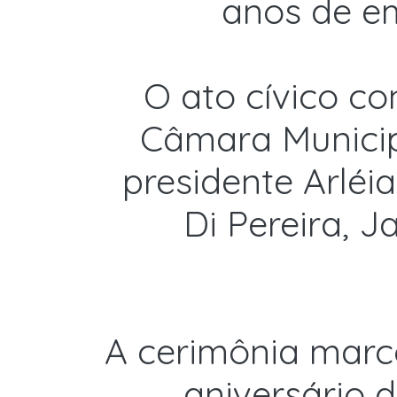
anos de e
O ato cívico c
Câmara Municipa
presidente Arléi
Di Pereira, J
A cerimônia marc
aniversário 