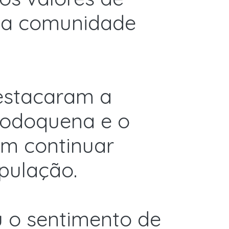
o da comunidade
destacaram a
Bodoquena e o
em continuar
pulação.
 o sentimento de