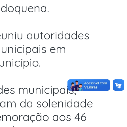
odoquena.
euniu autoridades
unicipais em
nicípio.
es municipais,
aram da solenidade
emoração aos 46