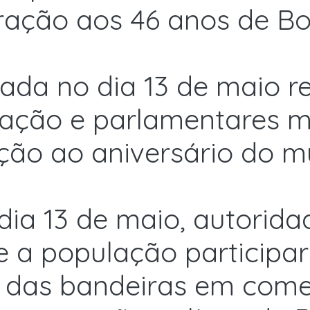
ção aos 46 anos de B
zada no dia 13 de maio r
ulação e parlamentares m
ção ao aniversário do mu
ia 13 de maio, autoridad
 e a população particip
 das bandeiras em com