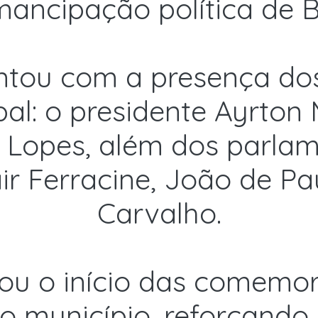
mancipação política de 
ontou com a presença do
l: o presidente Ayrton 
a Lopes, além dos parla
air Ferracine, João de P
Carvalho.
ou o início das comemor
do município, reforçando 