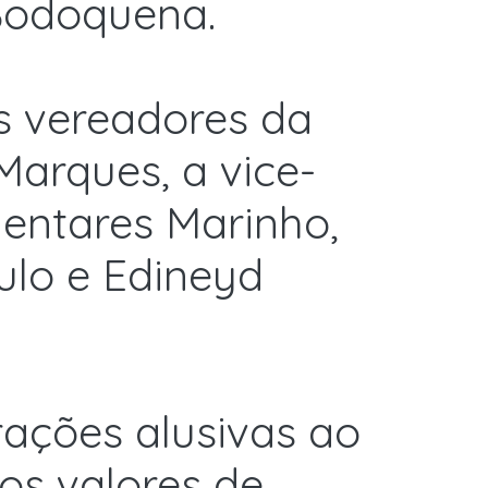
Bodoquena.
s vereadores da
Marques, a vice-
mentares Marinho,
aulo e Edineyd
ações alusivas ao
os valores de