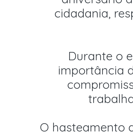
cidadania, res
Durante o e
importância 
compromisso
trabalh
O hasteamento d