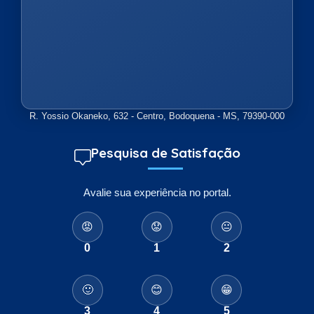
R. Yossio Okaneko, 632 - Centro, Bodoquena - MS, 79390-000
Pesquisa de Satisfação
Avalie sua experiência no portal.
😡
😟
😐
0
1
2
🙂
😊
😁
3
4
5