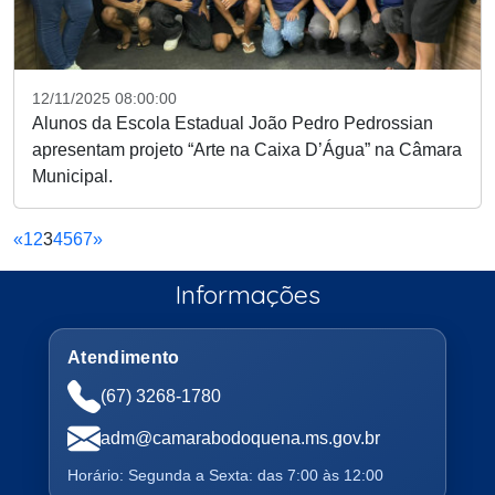
12/11/2025 08:00:00
Alunos da Escola Estadual João Pedro Pedrossian
apresentam projeto “Arte na Caixa D’Água” na Câmara
Municipal.
«
1
2
3
4
5
6
7
»
Informações
Atendimento
(67) 3268-1780
adm@camarabodoquena.ms.gov.br
Horário: Segunda a Sexta: das 7:00 às 12:00