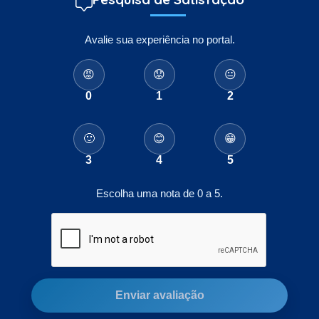
Avalie sua experiência no portal.
😡
😟
😐
0
1
2
🙂
😊
😁
3
4
5
Escolha uma nota de 0 a 5.
Enviar avaliação